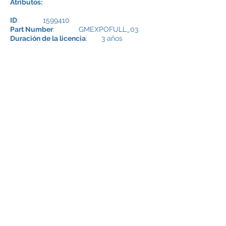
Atributos:
ID
:
1599410
Part Number
: GMEXPOFULL_03
Duración de la licencia
: 3 años
Precio licencia 3 años:
US$ 177.778
CONTACTO
SERVICIO AL CLIENTE:
(562) 2498 7777
EMAIL:
INFO@INSICO.CL
INSICO
INSICO
- SOLUCIONES INFORMÁTICAS
ÚBICACIÓN:
Tenderini # 82, Piso 8,
Santiago de Chile.
HORARIO
Lunes a viernes de 8:30 a 18:30