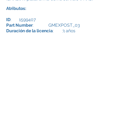
Atributos:
ID
:
1599407
Part Number
: GMEXPOST_03
Duración de la licencia
: 3 años
Precio licencia 3 años:
US$ 65.185
CONTACTO
SERVICIO AL CLIENTE:
(562) 2498 7777
EMAIL:
INFO@INSICO.CL
INSICO
INSICO
- SOLUCIONES INFORMÁTICAS
ÚBICACIÓN:
Tenderini # 82, Piso 8,
Santiago de Chile.
HORARIO
Lunes a viernes de 8:30 a 18:30